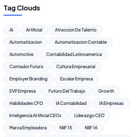
Tag Clouds
Ai
Artificial
Atraccion De Talento
Automatizacion
Automatizacion Contable
Automotive
Contabilidad Latinoamerica
Contador Futuro
Cultura Empresarial
Employer Branding
Escalar Empresa
EVP Empresa
Futuro Del Trabajo
Growth
Habilidades CFO
IA Contabilidad
IA Empresas
Inteligencia Artificial CEOs
Liderazgo CEO
Marca Empleadora
NIIF 15
NIIF 16