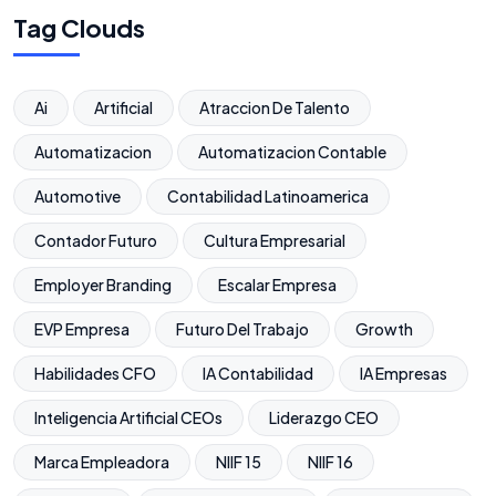
Tag Clouds
Ai
Artificial
Atraccion De Talento
Automatizacion
Automatizacion Contable
Automotive
Contabilidad Latinoamerica
Contador Futuro
Cultura Empresarial
Employer Branding
Escalar Empresa
EVP Empresa
Futuro Del Trabajo
Growth
Habilidades CFO
IA Contabilidad
IA Empresas
Inteligencia Artificial CEOs
Liderazgo CEO
Marca Empleadora
NIIF 15
NIIF 16