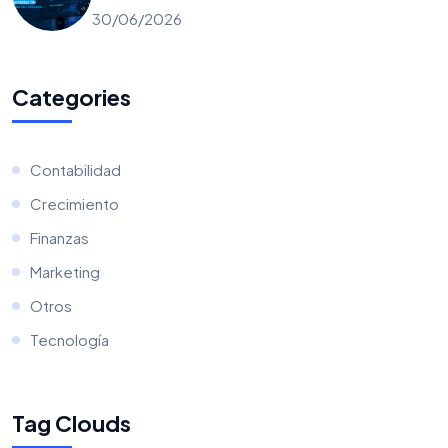
solo ruido de mercado
30/06/2026
Categories
Contabilidad
Crecimiento
Finanzas
Marketing
Otros
Tecnología
Tag Clouds