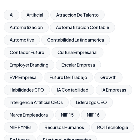
Ai
Artificial
Atraccion De Talento
Automatizacion
Automatizacion Contable
Automotive
Contabilidad Latinoamerica
Contador Futuro
Cultura Empresarial
Employer Branding
Escalar Empresa
EVP Empresa
Futuro Del Trabajo
Growth
Habilidades CFO
IA Contabilidad
IA Empresas
Inteligencia Artificial CEOs
Liderazgo CEO
Marca Empleadora
NIIF 15
NIIF 16
NIIF PYMEs
Recursos Humanos
ROI Tecnologia
Software
Startups Latinoamerica