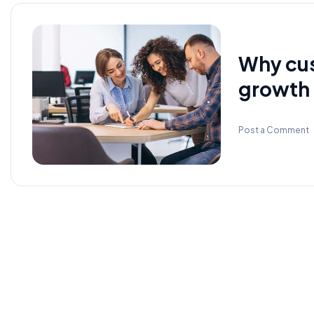
Why cus
growth 
Post a Comment