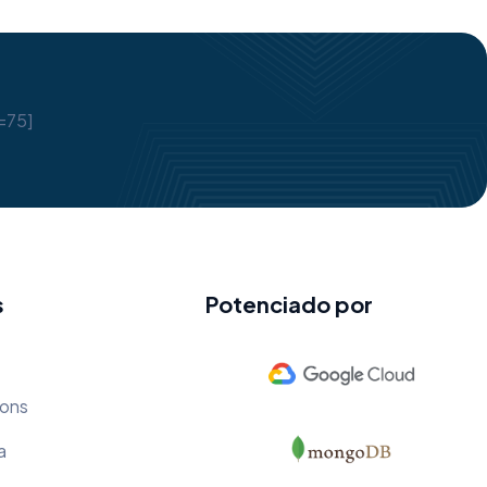
=75]
s
Potenciado por
ions
a