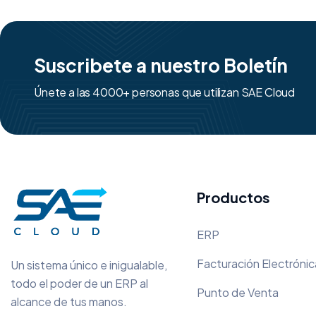
Suscribete a nuestro Boletín
Únete a las 4000+ personas que utilizan SAE Cloud
Productos
ERP
Facturación Electrónic
Un sistema único e inigualable,
todo el poder de un ERP al
Punto de Venta
alcance de tus manos.