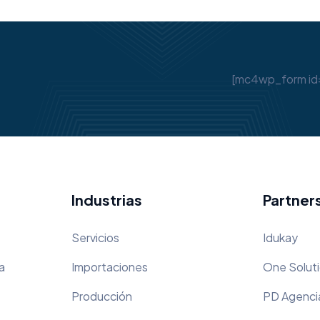
[mc4wp_form id
Industrias
Partner
Servicios
Idukay
a
Importaciones
One Solut
Producción
PD Agenci