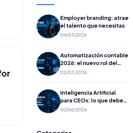
Employer branding: atrae
el talento que necesitas
04/07/2026
Automatización contable
2026: el nuevo rol del
contador
for
02/07/2026
Inteligencia Artificial
para CEOs: lo que debes
implementar YA y lo que
30/06/2026
es solo ruido de mercado