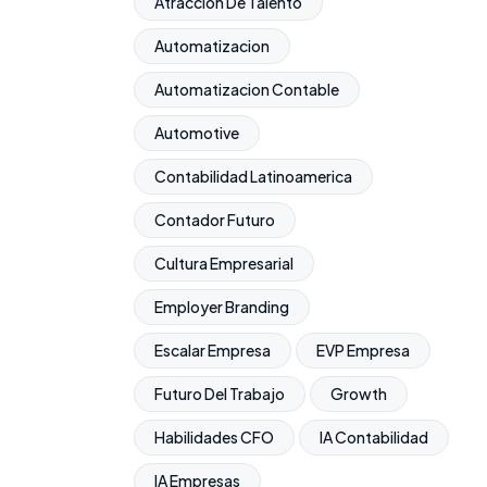
Atraccion De Talento
Automatizacion
Automatizacion Contable
Automotive
Contabilidad Latinoamerica
Contador Futuro
Cultura Empresarial
Employer Branding
Escalar Empresa
EVP Empresa
Futuro Del Trabajo
Growth
Habilidades CFO
IA Contabilidad
IA Empresas