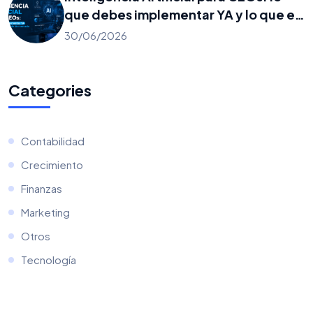
que debes implementar YA y lo que es
solo ruido de mercado
30/06/2026
Categories
Contabilidad
Crecimiento
Finanzas
Marketing
Otros
Tecnología