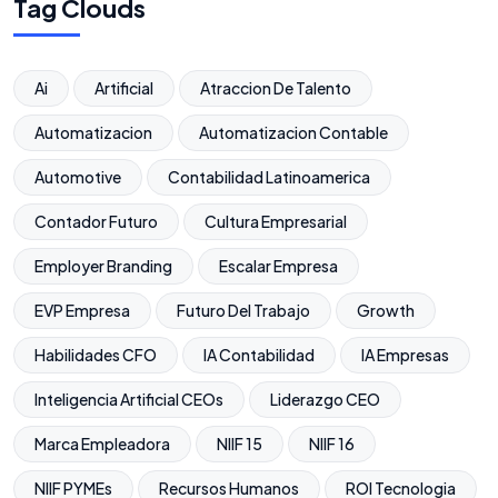
Tag Clouds
Ai
Artificial
Atraccion De Talento
Automatizacion
Automatizacion Contable
Automotive
Contabilidad Latinoamerica
Contador Futuro
Cultura Empresarial
Employer Branding
Escalar Empresa
EVP Empresa
Futuro Del Trabajo
Growth
Habilidades CFO
IA Contabilidad
IA Empresas
Inteligencia Artificial CEOs
Liderazgo CEO
Marca Empleadora
NIIF 15
NIIF 16
NIIF PYMEs
Recursos Humanos
ROI Tecnologia