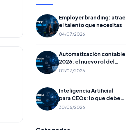
Employer branding: atrae
el talento que necesitas
04/07/2026
Automatización contable
2026: el nuevo rol del
contador
02/07/2026
Inteligencia Artificial
para CEOs: lo que debes
implementar YA y lo que
30/06/2026
es solo ruido de mercado