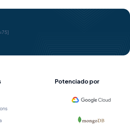
=75]
s
Potenciado por
ions
a