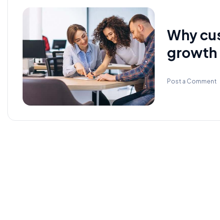
Why cus
growth 
Post a Comment