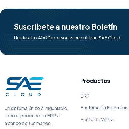
Suscribete a nuestro Boletín
Únete a las 4000+ personas que utilizan SAE Cloud
Productos
ERP
Facturación Electrónic
Un sistema único e inigualable,
todo el poder de un ERP al
Punto de Venta
alcance de tus manos.