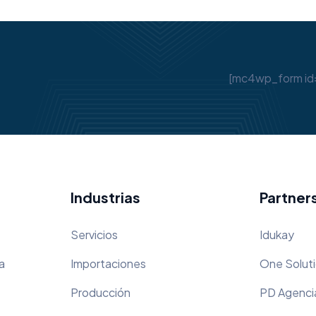
[mc4wp_form id
Industrias
Partner
Servicios
Idukay
a
Importaciones
One Solut
Producción
PD Agenci