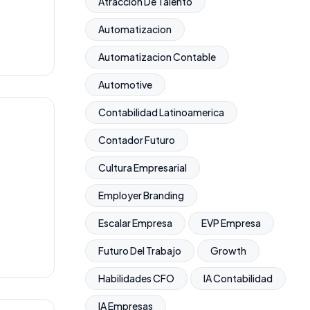
Atraccion De Talento
Automatizacion
Automatizacion Contable
Automotive
Contabilidad Latinoamerica
Contador Futuro
Cultura Empresarial
Employer Branding
Escalar Empresa
EVP Empresa
Futuro Del Trabajo
Growth
Habilidades CFO
IA Contabilidad
IA Empresas