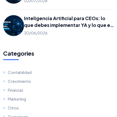
02/07/2026
Inteligencia Artificial para CEOs: lo
que debes implementar YA y lo que es
solo ruido de mercado
30/06/2026
Categories
Contabilidad
Crecimiento
Finanzas
Marketing
Otros
Tecnología