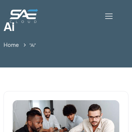
Ai
Home
"Ai"