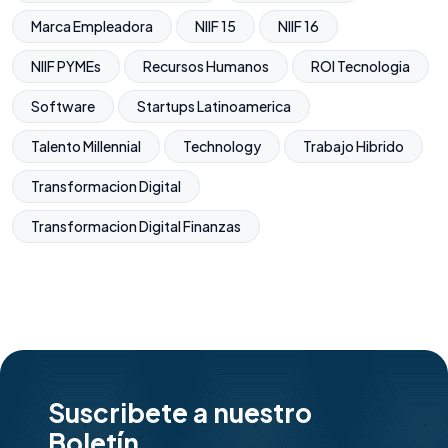
Marca Empleadora
NIIF 15
NIIF 16
NIIF PYMEs
Recursos Humanos
ROI Tecnologia
Software
Startups Latinoamerica
Talento Millennial
Technology
Trabajo Hibrido
Transformacion Digital
Transformacion Digital Finanzas
Suscribete a nuestro
Boletín